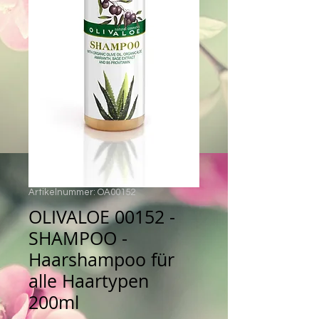
Artikelnummer: OA00152
OLIVALOE 00152 -
SHAMPOO -
Haarshampoo für
alle Haartypen
200ml