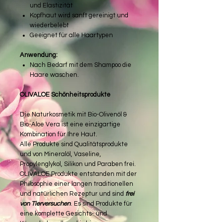
und Elastizität
Kopfhaut wird sanft gereinigt und
wiederbelebt
Geeignet für alle Haartypen
Anwendung:
Nach Bedarf mit dem Shampoo die
Haare waschen.
OLIVALOE Schönheitsprodukte
Die Naturkosmetik mit Bio-Olivenöl &
Bio-Aloe Vera ist eine einzigartige
Kombination für Ihre Haut.
Alle Produkte sind Qualitätsprodukte
und von Mineralöl, Vaseline,
Propylenglykol, Silikon und Paraben frei.
OLIVALOE Produkte entstanden mit der
Philosophie einer langen traditionellen
und natürlichen Rezeptur und sind
frei
von Tierversuchen
. Es sind Produkte für
eine komplette Gesichts- und