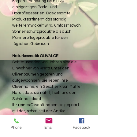
Körperbehandlung bis hin zu
einzigartigen Bade- und
Haarpflegeserien. Das gesamte
Produktsortiment, das ständig
weiterentwickelt wird, umfasst sowohl
Sonnenschutzprodukte als auch
Männerpflegeprodukte für den
täglichen Gebrauch.
Naturkosmetik OLIVALOE
Seit tausenden von Jahren sind die
Einwohner von Kreta unter den
Olivenbäumen geboren und
aufgewachsen. Sie lieben ihre
Olivenhaine, ein Geschenk von Mutter
Natur, dass sie nährt, heilt und der
Schönheit dient.
Ihr reines Olivenöl haben sie gepaart
mit der, schon seit der Antike
bekannten Heilpflanze Aloe Vera, eine
unglaublich heilende Kombination für
Phone
Email
Facebook
die Gesichts- und Körperpflege. Ihre
Rezepturen basieren auf ökologischen