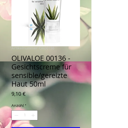
Artikelnummer: OA00136
OLIVALOE 00136 -
Gesichtscreme für
sensible/gereizte
Haut 50ml
Preis
9,10 €
Anzahl
*