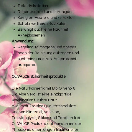
Tiefe Hydratation
Regenerierend und beruhigend
Korrigiert Hautbild und -struktur
Schutz vor freien Radikalen
Beruhigt auch eine Haut mit
Akneploblemen
Anwendung:
Regelmäßig morgens und abends
nach der Reinigung auftragen und
sanft einmassieren. Augen dabei
aussparen.
OLIVALOE Schönheitsprodukte
Die Naturkosmetik mit Bio-Olivenöl &
Bio-Aloe Vera ist eine einzigartige
Kombination für Ihre Haut.
Alle Produkte sind Qualitätsprodukte
und von Mineralöl, Vaseline,
Propylenglykol, Silikon und Paraben frei.
OLIVALOE Produkte entstanden mit der
Philosophie einer langen traditionellen