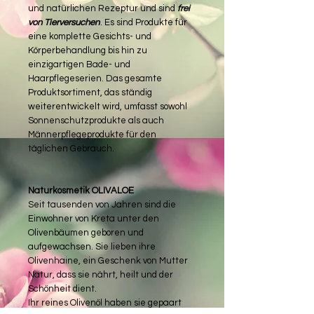
und natürlichen Rezeptur und sind
frei
von Tierversuchen
. Es sind Produkte für
eine komplette Gesichts- und
Körperbehandlung bis hin zu
einzigartigen Bade- und
Haarpflegeserien. Das gesamte
Produktsortiment, das ständig
weiterentwickelt wird, umfasst sowohl
Sonnenschutzprodukte als auch
Männerpflegeprodukte für den
täglichen Gebrauch.
Naturkosmetik OLIVALOE
Seit tausenden von Jahren sind die
Einwohner von Kreta unter den
Olivenbäumen geboren und
aufgewachsen. Sie lieben ihre
Olivenhaine, ein Geschenk von Mutter
Natur, dass sie nährt, heilt und der
Schönheit dient.
Ihr reines Olivenöl haben sie gepaart