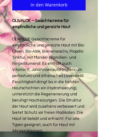
In den Warenkorb
OLIVALOE – Gesichtscreme für
empfindliche und gereizte Haut
OLIVALOE Gesichtscreme für
empfindliche und gereizte Haut mit Bio-
Oliven, Bio-Aloe, Bienenwachs, Propolis-
Tinktur, mit Mandel-, Kamillen- und
Ringelblumenöl. Es enthält auch
Vitamin E, Johanniskrautöl (Hypericum
perfoatum) und ätherisches Lavendelöl.
Feuchtigkeit dringt bis in die tiefsten
Hautschichten ein (Hydratisierung),
unterstützt die Regenerierung und
beruhigt Hautreizungen. Die Struktur
der Haut wird zusehens verbessert und
bietet Schutz vor freien Radikalen. Die
Haut ist belebt und erfrischt. Für alle
Typen geeignet, auch für Haut mit
Akneproblemen!