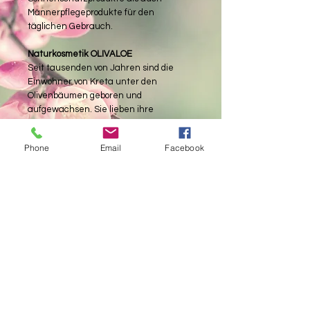
Männerpflegeprodukte für den
täglichen Gebrauch.
Naturkosmetik OLIVALOE
Seit tausenden von Jahren sind die
Einwohner von Kreta unter den
Olivenbäumen geboren und
aufgewachsen. Sie lieben ihre
Olivenhaine, ein Geschenk von Mutter
Natur, dass sie nährt, heilt und der
Phone
Email
Facebook
Schönheit dient.
Ihr reines Olivenöl haben sie gepaart
mit der, schon seit der Antike
bekannten Heilpflanze Aloe Vera, eine
unglaublich heilende Kombination für
die Gesichts- und Körperpflege. Ihre
Rezepturen basieren auf ökologischen
Bio-Olivenöl und Bio-Aloe, dazu weitere
erlesene natürliche Pflanzenextrakte
und Öle, um daraus für die
verschiedenen Hautansprüche die
perfekten Rezepte zu kreieren.