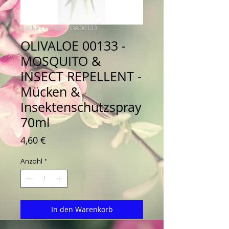
Artikelnummer: OA00133
OLIVALOE 00133 -
MOSQUITO &
INSECT REPELLENT -
Mücken &
Insektenschutzspray
70ml
Preis
4,60 €
Anzahl
*
In den Warenkorb