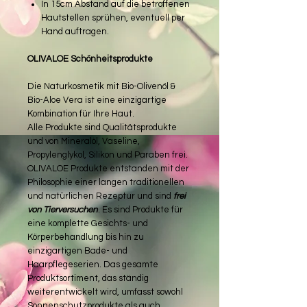
In 15cm Abstand auf die betroffenen
Hautstellen sprühen, eventuell per
Hand auftragen.
OLIVALOE Schönheitsprodukte
Die Naturkosmetik mit Bio-Olivenöl &
Bio-Aloe Vera ist eine einzigartige
Kombination für Ihre Haut.
Alle Produkte sind Qualitätsprodukte
und von Mineralöl, Vaseline,
Propylenglykol, Silikon und Paraben frei.
OLIVALOE Produkte entstanden mit der
Philosophie einer langen traditionellen
und natürlichen Rezeptur und sind
frei
von Tierversuchen
. Es sind Produkte für
eine komplette Gesichts- und
Körperbehandlung bis hin zu
einzigartigen Bade- und
Haarpflegeserien. Das gesamte
Produktsortiment, das ständig
weiterentwickelt wird, umfasst sowohl
Sonnenschutzprodukte als auch