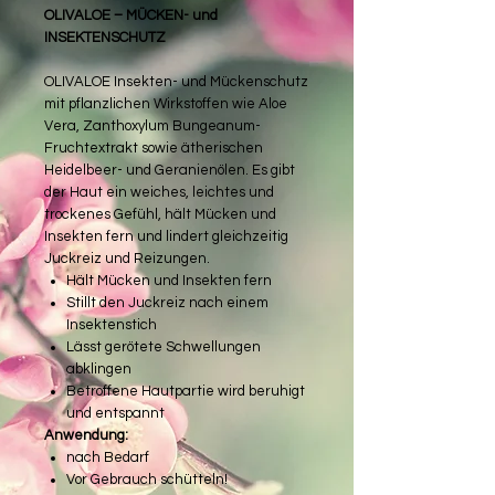
OLIVALOE – MÜCKEN- und
INSEKTENSCHUTZ
OLIVALOE Insekten- und Mückenschutz
mit pflanzlichen Wirkstoffen wie Aloe
Vera, Zanthoxylum Bungeanum-
Fruchtextrakt sowie ätherischen
Heidelbeer- und Geranienölen. Es gibt
der Haut ein weiches, leichtes und
trockenes Gefühl, hält Mücken und
Insekten fern und lindert gleichzeitig
Juckreiz und Reizungen.
Hält Mücken und Insekten fern
Stillt den Juckreiz nach einem
Insektenstich
Lässt gerötete Schwellungen
abklingen
Betroffene Hautpartie wird beruhigt
und entspannt
Anwendung:
nach Bedarf
Vor Gebrauch schütteln!