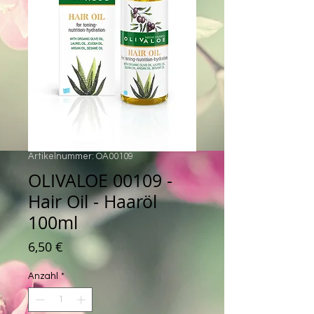
Artikelnummer: OA00109
OLIVALOE 00109 -
Hair Oil - Haaröl
100ml
Preis
6,50 €
Anzahl
*