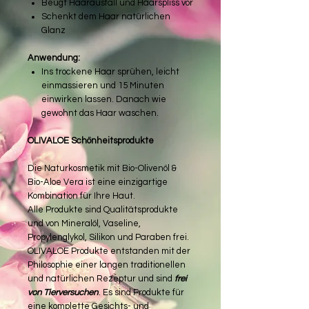
Beugt Haarausfall und Haarspliss vor
Schenkt dem Haar natürlichen
Glanz
Anwendung:
Ins trockene Haar sprühen, leicht
einmassieren und 15 Minuten
einwirken lassen. Danach wie
gewohnt das Haar waschen.
OLIVALOE Schönheitsprodukte
Die Naturkosmetik mit Bio-Olivenöl &
Bio-Aloe Vera ist eine einzigartige
Kombination für Ihre Haut.
Alle Produkte sind Qualitätsprodukte
und von Mineralöl, Vaseline,
Propylenglykol, Silikon und Paraben frei.
OLIVALOE Produkte entstanden mit der
Philosophie einer langen traditionellen
und natürlichen Rezeptur und sind
frei
von Tierversuchen
. Es sind Produkte für
eine komplette Gesichts- und