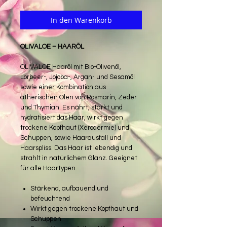
In den Warenkorb
OLIVALOE – HAARÖL
OLIVALOE Haaröl mit Bio-Olivenöl,
Lorbeer-, Jojoba-, Argan- und Sesamöl
sowie einer Kombination aus
ätherischen Ölen von Rosmarin, Zeder
und Thymian. Es nährt, stärkt und
hydratisiert das Haar, wirkt gegen
trockene Kopfhaut (Xerodermie) und
Schuppen, sowie Haarausfall und
Haarspliss. Das Haar ist lebendig und
strahlt in natürlichem Glanz. Geeignet
für alle Haartypen.
Stärkend, aufbauend und
befeuchtend
Wirkt gegen trockene Kopfhaut und
Schuppen