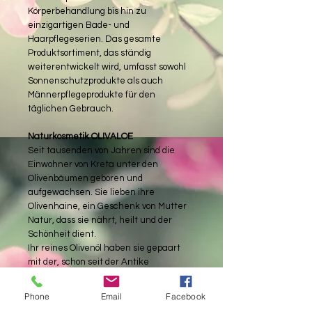
Körperbehandlung bis hin zu
einzigartigen Bade- und
Haarpflegeserien. Das gesamte
Produktsortiment, das ständig
weiterentwickelt wird, umfasst sowohl
Sonnenschutzprodukte als auch
Männerpflegeprodukte für den
täglichen Gebrauch.
Naturkosmetik OLIVALOE
Seit tausenden von Jahren sind die
Einwohner von Kreta unter den
Olivenbäumen geboren und
aufgewachsen. Sie lieben ihre
Olivenhaine, ein Geschenk von Mutter
Natur, dass sie nährt, heilt und der
Schönheit dient.
Ihr reines Olivenöl haben sie gepaart
mit der, schon seit der Antike
bekannten Heilpflanze Aloe Vera, eine
unglaublich heilende Kombination für
Phone
Email
Facebook
die Gesichts- und Körperpflege. Ihre